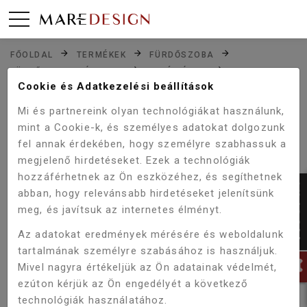
FŐOLDAL
TERMÉKEK
FÜRDŐSZOBA
FÜRDŐSZOBA BÚTOROK
ALSÓ BÚTOR
Cookie és Adatkezelési beállítások
WELLIS ELOIS 60 ALSÓ FÜRDŐSZOBA BÚTOR MOSDÓVAL
Mi és partnereink olyan technológiákat használunk,
mint a Cookie-k, és személyes adatokat dolgozunk
fel annak érdekében, hogy személyre szabhassuk a
Akció!
-6%
megjelenő hirdetéseket. Ezek a technológiák
hozzáférhetnek az Ön eszközéhez, és segíthetnek
abban, hogy relevánsabb hirdetéseket jelenítsünk
meg, és javítsuk az internetes élményt.
Az adatokat eredmények mérésére és weboldalunk
tartalmának személyre szabásához is használjuk.
Mivel nagyra értékeljük az Ön adatainak védelmét,
ezúton kérjük az Ön engedélyét a következő
technológiák használatához.