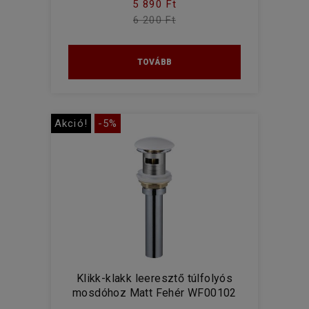
5 890 Ft
6 200 Ft
TOVÁBB
Akció!
-5%
Klikk-klakk leeresztő túlfolyós
mosdóhoz Matt Fehér WF00102