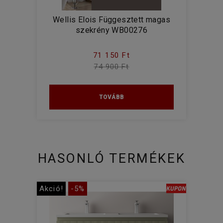
Wellis Elois Függesztett magas
szekrény WB00276
71 150 Ft
74 900 Ft
TOVÁBB
HASONLÓ TERMÉKEK
Akció!
-5%