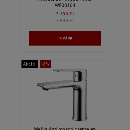
WF00104
7 500 Ft
7 900 Ft
TOVÁBB
Akció!
-6%
Wellis Asti mosdó csaptelep