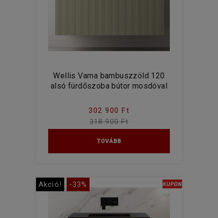
Wellis Varna bambuszzöld 120
alsó fürdőszoba bútor mosdóval
302 900 Ft
318 900 Ft
TOVÁBB
Akció!
-33%