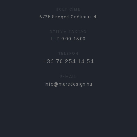
BOLT CÍME
6725 Szeged Csókai u. 4.
NYITVA TARTÁS
H-P 9:00-15:00
TELEFON
+36 70 254 14 54
E-MAIL
info@maredesign.hu