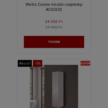
Wellis Cosmo mosdó csaptelep
ACS0202
34 000 Ft
35 900 Ft
TOVÁBB
Akció!
-5%