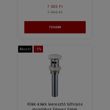
7 500 Ft
7 900 Ft
TOVÁBB
Akció!
-5%
Klikk-klakk leeresztő túlfolyós
mosdóhoz Fényes Fehér