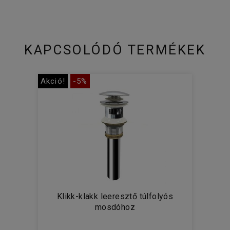
KAPCSOLÓDÓ TERMÉKEK
Akció!
-5%
Klikk-klakk leeresztő túlfolyós
mosdóhoz