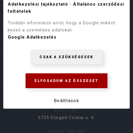
Adatkezelési tájékoztató
-
Általános szerződési
feltételek
További információ arról, hogy a Google miként
kezeli a személyes adatokat:
Google Adatkezelés
Árukereső.hu
CSAK A SZÜKSÉGESEK
ELFOGADOM AZ ÖSSZESET
ELÉRHETŐSÉGEK
Beállítások
BOLT CÍME
6725 Szeged Csókai u. 4.
NYITVA TARTÁS