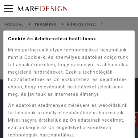
FŐOLDAL
TERMÉKEK
FÜRDŐSZOBA
FÜRDŐSZOBA BÚTOROK
ALSÓ BÚTOR
Cookie és Adatkezelési beállítások
TBOSS LUX 50 ALSÓ BÚTOR MOSDÓVAL
Mi és partnereink olyan technológiákat használunk,
mint a Cookie-k, és személyes adatokat dolgozunk
SAJNOS NINCS ILYEN TERMÉKÜNK,
fel annak érdekében, hogy személyre szabhassuk a
VAGY MÁR KORÁBBAN MEGSZŰNT.
megjelenő hirdetéseket. Ezek a technológiák
hozzáférhetnek az Ön eszközéhez, és segíthetnek
abban, hogy relevánsabb hirdetéseket jelenítsünk
HASZNOS LINKEK
meg, és javítsuk az internetes élményt.
Az adatokat eredmények mérésére és weboldalunk
Termékeink
Vásárlás menete
ÁSZF
tartalmának személyre szabásához is használjuk.
Online Vitarendezési Platform
Mivel nagyra értékeljük az Ön adatainak védelmét,
Adatvédelmi Szabályzat
Gyakori kérdések
ezúton kérjük az Ön engedélyét a következő
technológiák használatához.